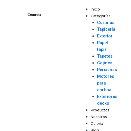
Ir
Menu
al
Inicio
Contract
contenido
Categorías
Cortinas
Tapicería
Exterior
Papel
tapiz
Tapetes
Cojines
Persianas
Motores
para
cortina
Exteriores
decks
Productos
Nosotros
Galería
Blog