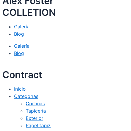
Alex Foster
COLLETION
Galería
Blog
Galería
Blog
Contract
Inicio
Categorías
Cortinas
Tapicería
Exterior
Papel tapiz