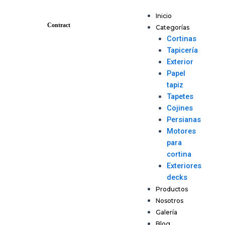
Ir
Menu
al
Inicio
Contract
contenido
Categorías
Cortinas
Tapicería
Exterior
Papel
tapiz
Tapetes
Cojines
Persianas
Motores
para
cortina
Exteriores
decks
Productos
Nosotros
Galería
Blog