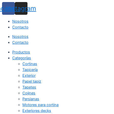
Ir
acebook
Instagram
al
contenido
Nosotros
Contacto
Nosotros
Contacto
Productos
Categorías
Cortinas
Tapicería
Exterior
Papel tapiz
Tapetes
Cojines
Persianas
Motores para cortina
Exteriores decks