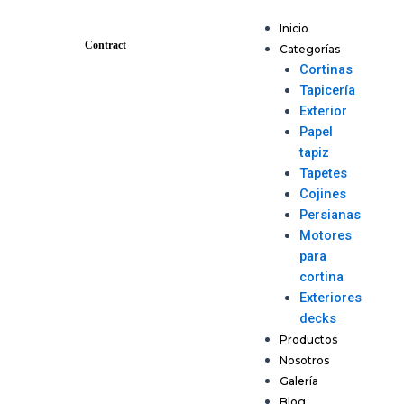
Ir
Menu
al
Inicio
Contract
contenido
Categorías
Cortinas
Tapicería
Exterior
Papel
tapiz
Tapetes
Cojines
Persianas
Motores
para
cortina
Exteriores
decks
Productos
Nosotros
Galería
Blog