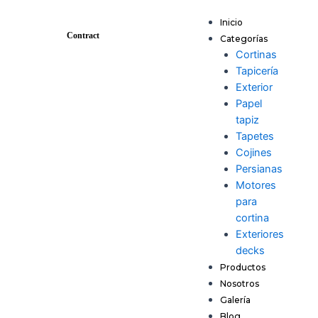
Ir
Menu
al
Inicio
Contract
contenido
Categorías
Cortinas
Tapicería
Exterior
Papel
tapiz
Tapetes
Cojines
Persianas
Motores
para
cortina
Exteriores
decks
Productos
Nosotros
Galería
Blog