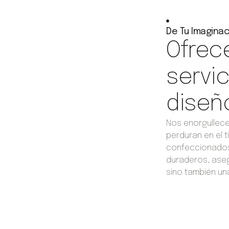
De Tu Imaginac
Ofrec
servi
diseño
Nos enorgullece
perduran en el t
confeccionados 
duraderos, aseg
sino también un