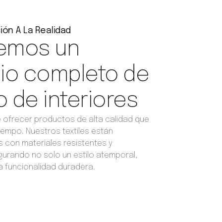
ión A La Realidad
emos un
cio completo de
 de interiores
 ofrecer productos de alta calidad que
iempo. Nuestros textiles están
con materiales resistentes y
urando no solo un estilo atemporal,
a funcionalidad duradera.