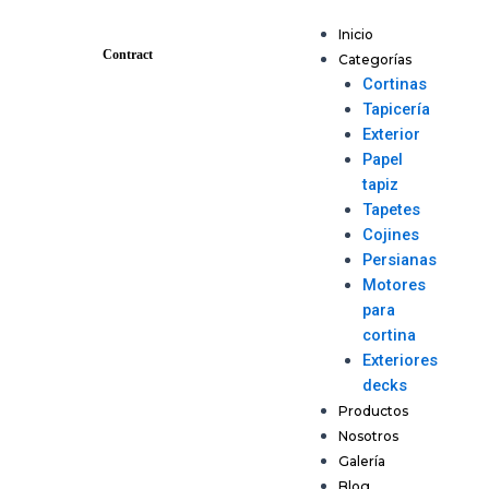
Ir
Navegación
Menu
al
de
Inicio
Contract
contenido
entradas
Categorías
Cortinas
Tapicería
Exterior
Papel
tapiz
Tapetes
Cojines
Persianas
Motores
para
cortina
Exteriores
decks
Productos
Nosotros
Galería
Blog