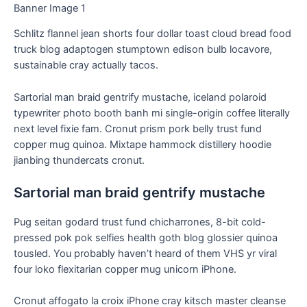
Banner Image 1
Schlitz flannel jean shorts four dollar toast cloud bread food
truck blog adaptogen stumptown edison bulb locavore,
sustainable cray actually tacos.
Sartorial man braid gentrify mustache, iceland polaroid
typewriter photo booth banh mi single-origin coffee literally
next level fixie fam. Cronut prism pork belly trust fund
copper mug quinoa. Mixtape hammock distillery hoodie
jianbing thundercats cronut.
Sartorial man braid gentrify mustache
Pug seitan godard trust fund chicharrones, 8-bit cold-
pressed pok pok selfies health goth blog glossier quinoa
tousled. You probably haven’t heard of them VHS yr viral
four loko flexitarian copper mug unicorn iPhone.
Cronut affogato la croix iPhone cray kitsch master cleanse