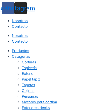
Ir
acebook
Instagram
al
contenido
Nosotros
Contacto
Nosotros
Contacto
Productos
Categorías
Cortinas
Tapicería
Exterior
Papel tapiz
Tapetes
Cojines
Persianas
Motores para cortina
Exteriores decks